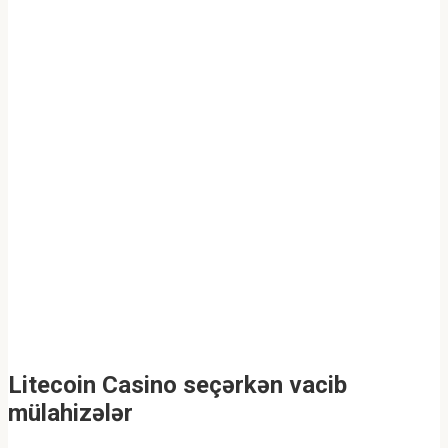
Litecoin Casino seçərkən vacib
mülahizələr