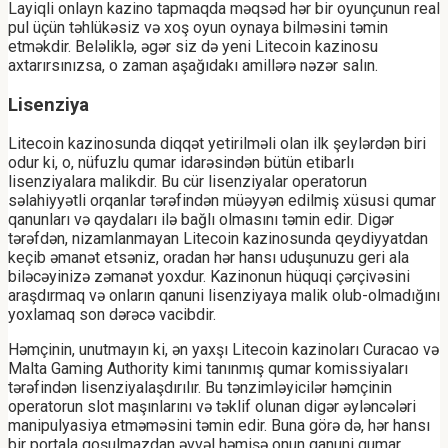
Layiqli onlayn kazino tapmaqda məqsəd hər bir oyunçunun real
pul üçün təhlükəsiz və xoş oyun oynaya bilməsini təmin
etməkdir. Beləliklə, əgər siz də yeni Litecoin kazinosu
axtarırsınızsa, o zaman aşağıdakı amillərə nəzər salın.
Lisenziya
Litecoin kazinosunda diqqət yetirilməli olan ilk şeylərdən biri
odur ki, o, nüfuzlu qumar idarəsindən bütün etibarlı
lisenziyalara malikdir. Bu cür lisenziyalar operatorun
səlahiyyətli orqanlar tərəfindən müəyyən edilmiş xüsusi qumar
qanunları və qaydaları ilə bağlı olmasını təmin edir. Digər
tərəfdən, nizamlanmayan Litecoin kazinosunda qeydiyyatdan
keçib əmanət etsəniz, oradan hər hansı uduşunuzu geri ala
biləcəyinizə zəmanət yoxdur. Kazinonun hüquqi çərçivəsini
araşdırmaq və onların qanuni lisenziyaya malik olub-olmadığını
yoxlamaq son dərəcə vacibdir.
Həmçinin, unutmayın ki, ən yaxşı Litecoin kazinoları Curacao və
Malta Gaming Authority kimi tanınmış qumar komissiyaları
tərəfindən lisenziyalaşdırılır. Bu tənzimləyicilər həmçinin
operatorun slot maşınlarını və təklif olunan digər əyləncələri
manipulyasiya etməməsini təmin edir. Buna görə də, hər hansı
bir portala qoşulmazdan əvvəl həmişə onun qanuni qumar