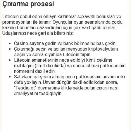
Çıxarma prosesi
Litecoin qəbul edən onlayn kazinolar səxavətli bonusları və
promosyonları ilə tanınır. Oyunçular oyun seanslarında çoxlu
kazino bonusları qazandıqları üçün çox vaxt qalib olurlar.
Uduşlarınızı necə geri ala bilərsiniz:
Casino saytına gedin və bank bölməsinə baş çəkin.
Çıxarmağı seçin və açılan menyudan kriptovalyutanı
seçin və sonra siyahıda Litecoin tapın.
Litecoin əmanətlərinin necə edildiyi kimi, çəkilmə
məbləğini (limit daxilində) və sonra ictimai pul kisəsinin
nömrəsini daxil edin.
Səhvlərin qarşısını almaq üçün pul kisəsinin ünvanını iki
dəfə yoxlayın. Ünvan düzgün daxil edildikdən sonra,
“Təsdiq et” düyməsinə klikləməklə pulun çıxarılması
əməliyyatını təsdiqləyin.