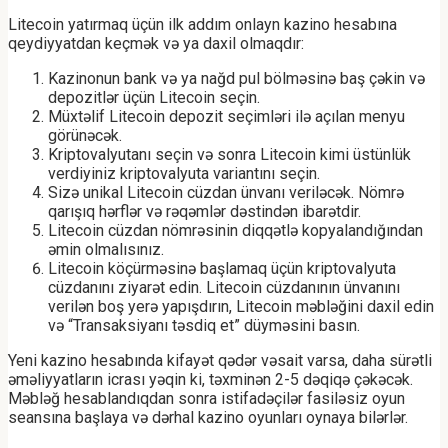
Litecoin yatırmaq üçün ilk addım onlayn kazino hesabına
qeydiyyatdan keçmək və ya daxil olmaqdır:
Kazinonun bank və ya nağd pul bölməsinə baş çəkin və
depozitlər üçün Litecoin seçin.
Müxtəlif Litecoin depozit seçimləri ilə açılan menyu
görünəcək.
Kriptovalyutanı seçin və sonra Litecoin kimi üstünlük
verdiyiniz kriptovalyuta variantını seçin.
Sizə unikal Litecoin cüzdan ünvanı veriləcək. Nömrə
qarışıq hərflər və rəqəmlər dəstindən ibarətdir.
Litecoin cüzdan nömrəsinin diqqətlə kopyalandığından
əmin olmalısınız.
Litecoin köçürməsinə başlamaq üçün kriptovalyuta
cüzdanını ziyarət edin. Litecoin cüzdanının ünvanını
verilən boş yerə yapışdırın, Litecoin məbləğini daxil edin
və “Transaksiyanı təsdiq et” düyməsini basın.
Yeni kazino hesabında kifayət qədər vəsait varsa, daha sürətli
əməliyyatların icrası yəqin ki, təxminən 2-5 dəqiqə çəkəcək.
Məbləğ hesablandıqdan sonra istifadəçilər fasiləsiz oyun
seansına başlaya və dərhal kazino oyunları oynaya bilərlər.