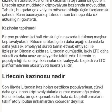
kazinoları üstələdikcə, onlara keçmək istəyi daha da güclənir.
Litecoin uzun müddətdir kriptovalyuta bazarında mövcuddur.
Təbii ki, bu qədər çox valyuta mövcud olduğu üçün fərqlənmək
çətindir. Buna baxmayaraq, Litecoin son bir neçə ildə öz
aktuallığını göstərdi.
Kazinolar tapılmadı!
Bir çox problemləri həll etmək üçün nəzərdə tutulmuş məşhur
kriptovalyutadır. Bitcoin istifadəçiləri daha aşağı ödənişlərlə
daha yüksək əməliyyat sürəti təmin etmək ehtiyacı ilə
üzləşirlər. Bitcoin qızıldırsa, Litecoin gümüşdür, lakin LTC daha
sürətli və daha ucuz əməliyyatlar təklif edir. Litecoin-in
populyarlığı ilə onlayn kazinolar da fəaliyyətə başladı və LTC
platformalarının əksəriyyəti lisenziyalıdır.
Litecoin kazinosu nədir
Son illərdə Litecoin kazinoları getdikcə populyarlaşır, çünki
daha çox insan kriptovalyutalarla qumar oynamağa çalışır.
Bununla belə, bir çox qumarbazlar hələ də bu platformaların
təklif etdiyi bütün imkanlardan xəbərdar deyillər.