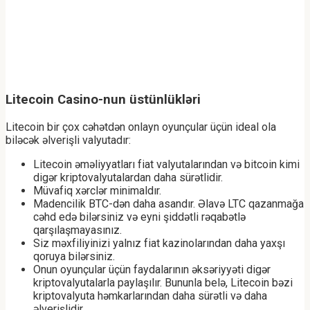
Litecoin Casino-nun üstünlükləri
Litecoin bir çox cəhətdən onlayn oyunçular üçün ideal ola
biləcək əlverişli valyutadır:
Litecoin əməliyyatları fiat valyutalarından və bitcoin kimi
digər kriptovalyutalardan daha sürətlidir.
Müvafiq xərclər minimaldır.
Madencilik BTC-dən daha asandır. Əlavə LTC qazanmağa
cəhd edə bilərsiniz və eyni şiddətli rəqabətlə
qarşılaşmayasınız.
Siz məxfiliyinizi yalnız fiat kazinolarından daha yaxşı
qoruya bilərsiniz.
Onun oyunçular üçün faydalarının əksəriyyəti digər
kriptovalyutalarla paylaşılır. Bununla belə, Litecoin bəzi
kriptovalyuta həmkarlarından daha sürətli və daha
əlverişlidir.