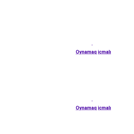
Oynamaq
icmalı
Oynamaq
icmalı