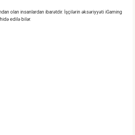
n olan insanlardan ibarətdir. İşçilərin əksəriyyəti iGaming
idə edilə bilər.