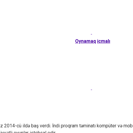
Oynamaq
icmalı
lnız 2014-cü ildə baş verdi. İndi proqram təminatı kompüter və mob
iyyətli oyunlar istehsal edir.