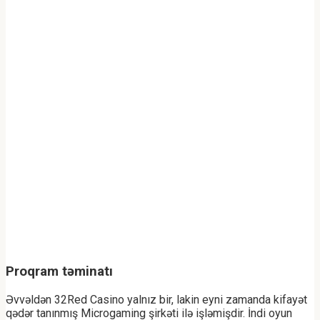
Proqram təminatı
Əvvəldən 32Red Casino yalnız bir, lakin eyni zamanda kifayət
qədər tanınmış Microgaming şirkəti ilə işləmişdir. İndi oyun