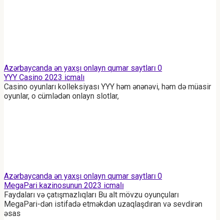
Azərbaycanda ən yaxşı onlayn qumar saytları
0
YYY Casino 2023 icmalı
Casino oyunları kolleksiyası YYY həm ənənəvi, həm də müasir
oyunlar, o cümlədən onlayn slotlar,
Azərbaycanda ən yaxşı onlayn qumar saytları
0
MegaPari kazinosunun 2023 icmalı
Faydaları və çatışmazlıqları Bu alt mövzu oyunçuları
MegaPari-dən istifadə etməkdən uzaqlaşdıran və sevdirən
əsas