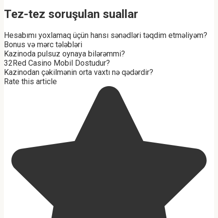
Tez-tez soruşulan suallar
Hesabımı yoxlamaq üçün hansı sənədləri təqdim etməliyəm?
Bonus və mərc tələbləri
Kazinoda pulsuz oynaya bilərəmmi?
32Red Casino Mobil Dostudur?
Kazinodan çəkilmənin orta vaxtı nə qədərdir?
Rate this article