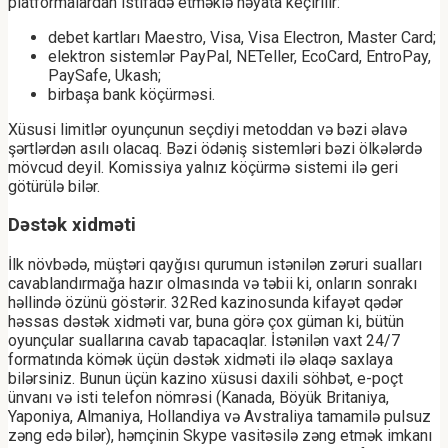
platformalardan istifadə etməklə həyata keçirilir:
debet kartları Maestro, Visa, Visa Electron, Master Card;
elektron sistemlər PayPal, NETeller, EcoCard, EntroPay,
PaySafe, Ukash;
birbaşa bank köçürməsi.
Xüsusi limitlər oyunçunun seçdiyi metoddan və bəzi əlavə
şərtlərdən asılı olacaq. Bəzi ödəniş sistemləri bəzi ölkələrdə
mövcud deyil. Komissiya yalnız köçürmə sistemi ilə geri
götürülə bilər.
Dəstək xidməti
İlk növbədə, müştəri qayğısı qurumun istənilən zəruri sualları
cavablandırmağa hazır olmasında və təbii ki, onların sonrakı
həllində özünü göstərir. 32Red kazinosunda kifayət qədər
həssas dəstək xidməti var, buna görə çox güman ki, bütün
oyunçular suallarına cavab tapacaqlar. İstənilən vaxt 24/7
formatında kömək üçün dəstək xidməti ilə əlaqə saxlaya
bilərsiniz. Bunun üçün kazino xüsusi daxili söhbət, e-poçt
ünvanı və isti telefon nömrəsi (Kanada, Böyük Britaniya,
Yaponiya, Almaniya, Hollandiya və Avstraliya tamamilə pulsuz
zəng edə bilər), həmçinin Skype vasitəsilə zəng etmək imkanı