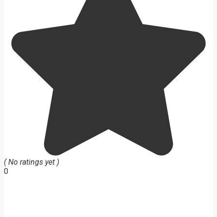
( No ratings yet )
0