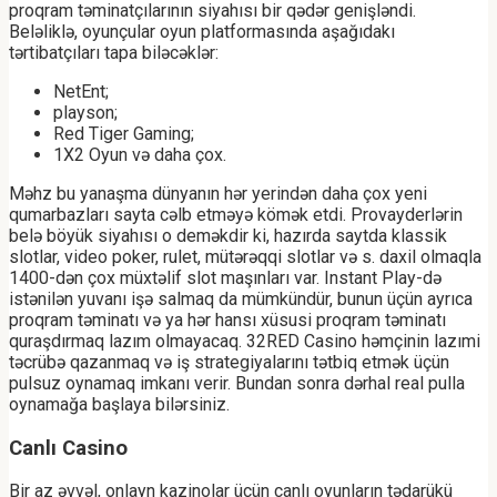
proqram təminatçılarının siyahısı bir qədər genişləndi.
Beləliklə, oyunçular oyun platformasında aşağıdakı
tərtibatçıları tapa biləcəklər:
NetEnt;
playson;
Red Tiger Gaming;
1X2 Oyun və daha çox.
Məhz bu yanaşma dünyanın hər yerindən daha çox yeni
qumarbazları sayta cəlb etməyə kömək etdi. Provayderlərin
belə böyük siyahısı o deməkdir ki, hazırda saytda klassik
slotlar, video poker, rulet, mütərəqqi slotlar və s. daxil olmaqla
1400-dən çox müxtəlif slot maşınları var. Instant Play-də
istənilən yuvanı işə salmaq da mümkündür, bunun üçün ayrıca
proqram təminatı və ya hər hansı xüsusi proqram təminatı
quraşdırmaq lazım olmayacaq. 32RED Casino həmçinin lazımi
təcrübə qazanmaq və iş strategiyalarını tətbiq etmək üçün
pulsuz oynamaq imkanı verir. Bundan sonra dərhal real pulla
oynamağa başlaya bilərsiniz.
Canlı Casino
Bir az əvvəl, onlayn kazinolar üçün canlı oyunların tədarükü