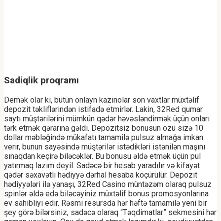
Sadiqlik proqramı
Demək olar ki, bütün onlayn kazinolar son vaxtlar müxtəlif
depozit təkliflərindən istifadə etmirlər. Lakin, 32Red qumar
saytı müştərilərini mümkün qədər həvəsləndirmək üçün onları
tərk etmək qərarına gəldi. Depozitsiz bonusun özü sizə 10
dollar məbləğində mükafatı tamamilə pulsuz almağa imkan
verir, bunun sayəsində müştərilər istədikləri istənilən maşını
sınaqdan keçirə biləcəklər. Bu bonusu əldə etmək üçün pul
yatırmaq lazım deyil. Sadəcə bir hesab yaradılır və kifayət
qədər səxavətli hədiyyə dərhal hesaba köçürülür. Depozit
hədiyyələri ilə yanaşı, 32Red Casino müntəzəm olaraq pulsuz
spinlər əldə edə biləcəyiniz müxtəlif bonus promosyonlarına
ev sahibliyi edir. Rəsmi resursda hər həftə tamamilə yeni bir
şey görə bilərsiniz, sadəcə olaraq “Təqdimatlar” sekmesini hər