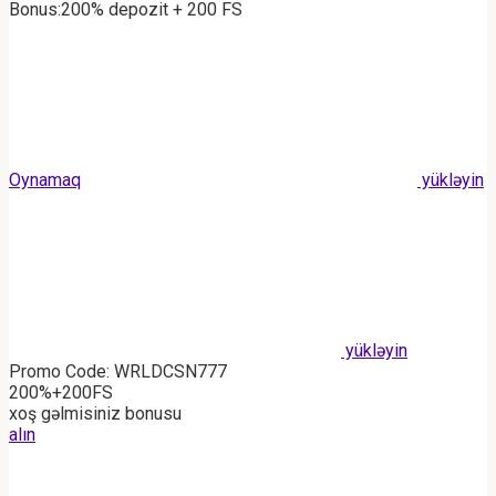
Bonus:200% depozit + 200 FS
Oynamaq
yükləyin
yükləyin
Promo Code: WRLDCSN777
200%+200FS
xoş gəlmisiniz bonusu
alın