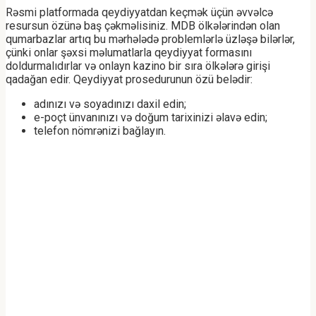
Rəsmi platformada qeydiyyatdan keçmək üçün əvvəlcə
resursun özünə baş çəkməlisiniz. MDB ölkələrindən olan
qumarbazlar artıq bu mərhələdə problemlərlə üzləşə bilərlər,
çünki onlar şəxsi məlumatlarla qeydiyyat formasını
doldurmalıdırlar və onlayn kazino bir sıra ölkələrə girişi
qadağan edir. Qeydiyyat prosedurunun özü belədir:
adınızı və soyadınızı daxil edin;
e-poçt ünvanınızı və doğum tarixinizi əlavə edin;
telefon nömrənizi bağlayın.