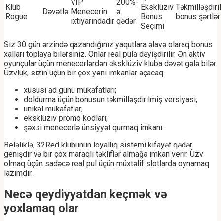
VIP
200%-
Klub
Eksklüziv
Təkmilləşdiri
Dəvətlə
Menecerin
ə
Rogue
Bonus
bonus şərtlər
ixtiyarındadır
qədər
Seçimi
Siz 30 gün ərzində qazandığınız yaqutlara əlavə olaraq bonus
xalları toplaya bilərsiniz. Onlar real pula dəyişdirilir. Ən aktiv
oyunçular üçün menecerlərdən eksklüziv kluba dəvət gələ bilər.
Üzvlük, sizin üçün bir çox yeni imkanlar açacaq:
xüsusi ad günü mükafatları;
doldurma üçün bonusun təkmilləşdirilmiş versiyası;
unikal mükafatlar;
eksklüziv promo kodları;
şəxsi menecerlə ünsiyyət qurmaq imkanı.
Beləliklə, 32Red klubunun loyallıq sistemi kifayət qədər
genişdir və bir çox maraqlı təkliflər almağa imkan verir. Üzv
olmaq üçün sadəcə real pul üçün müxtəlif slotlarda oynamaq
lazımdır.
Necə qeydiyyatdan keçmək və
yoxlamaq olar