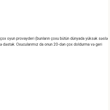
n çox oyun provayderi (bunların çoxu bütün dünyada yüksək səslə
inə dəstək. Oxucularımız da onun 20-dən çox doldurma və geri