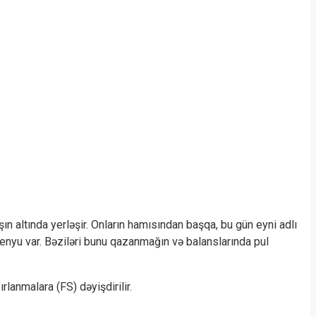
şın altında yerləşir. Onların hamısından başqa, bu gün eyni adlı
enyu var. Bəziləri bunu qazanmağın və balanslarında pul
lanmalara (FS) dəyişdirilir.