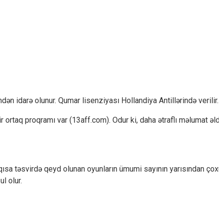
n idarə olunur. Qumar lisenziyası Hollandiya Antillərində verilir.
ir ortaq proqramı var (13aff.com). Odur ki, daha ətraflı məlumat ə
ısa təsvirdə qeyd olunan oyunların ümumi sayının yarısından çoxunu 
l olur.