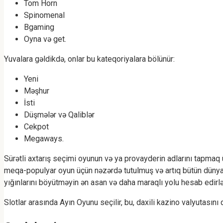
Tom Horn
Spinomenal
Bgaming
Oyna və get.
Yuvalara gəldikdə, onlar bu kateqoriyalara bölünür:
Yeni
Məşhur
İsti
Düşmələr və Qaliblər
Cekpot
Megaways.
Sürətli axtarış seçimi oyunun və ya provayderin adlarını tapmaq ü
meqa-populyar oyun üçün nəzərdə tutulmuş və artıq bütün dünyad
yığınlarını böyütməyin ən asan və daha maraqlı yolu hesab edirlə
Slotlar arasında Ayın Oyunu seçilir, bu, daxili kazino valyutasın