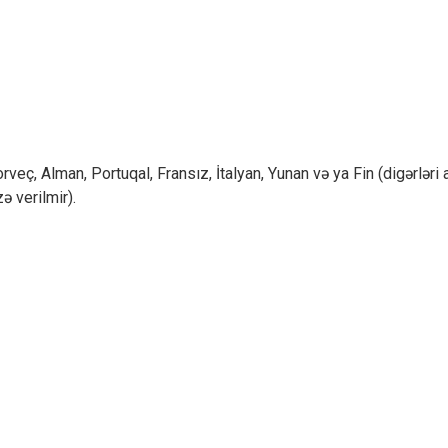
orveç, Alman, Portuqal, Fransız, İtalyan, Yunan və ya Fin (digərləri 
ə verilmir).