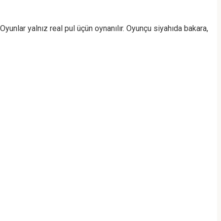
 Oyunlar yalnız real pul üçün oynanılır. Oyunçu siyahıda bakara,