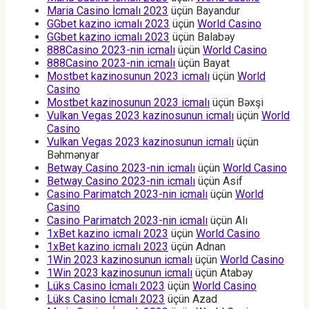
Maria Casino İcmalı 2023
üçün
Bayandur
GGbet kazino icmalı 2023
üçün
World Casino
GGbet kazino icmalı 2023
üçün
Balabəy
888Casino 2023-nin icmalı
üçün
World Casino
888Casino 2023-nin icmalı
üçün
Bayat
Mostbet kazinosunun 2023 icmalı
üçün
World
Casino
Mostbet kazinosunun 2023 icmalı
üçün
Bəxşi
Vulkan Vegas 2023 kazinosunun icmalı
üçün
World
Casino
Vulkan Vegas 2023 kazinosunun icmalı
üçün
Bəhmənyar
Betway Casino 2023-nin icmalı
üçün
World Casino
Betway Casino 2023-nin icmalı
üçün
Asif
Casino Parimatch 2023-nin icmalı
üçün
World
Casino
Casino Parimatch 2023-nin icmalı
üçün
Alı
1xBet kazino icmalı 2023
üçün
World Casino
1xBet kazino icmalı 2023
üçün
Adnan
1Win 2023 kazinosunun icmalı
üçün
World Casino
1Win 2023 kazinosunun icmalı
üçün
Atabəy
Lüks Casino İcmalı 2023
üçün
World Casino
Lüks Casino İcmalı 2023
üçün
Azad