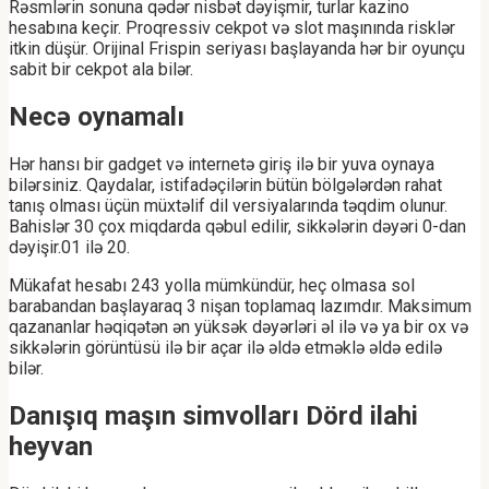
Rəsmlərin sonuna qədər nisbət dəyişmir, turlar kazino
hesabına keçir. Proqressiv cekpot və slot maşınında risklər
itkin düşür. Orijinal Frispin seriyası başlayanda hər bir oyunçu
sabit bir cekpot ala bilər.
Necə oynamalı
Hər hansı bir gadget və internetə giriş ilə bir yuva oynaya
bilərsiniz. Qaydalar, istifadəçilərin bütün bölgələrdən rahat
tanış olması üçün müxtəlif dil versiyalarında təqdim olunur.
Bahislər 30 çox miqdarda qəbul edilir, sikkələrin dəyəri 0-dan
dəyişir.01 ilə 20.
Mükafat hesabı 243 yolla mümkündür, heç olmasa sol
barabandan başlayaraq 3 nişan toplamaq lazımdır. Maksimum
qazananlar həqiqətən ən yüksək dəyərləri əl ilə və ya bir ox və
sikkələrin görüntüsü ilə bir açar ilə əldə etməklə əldə edilə
bilər.
Danışıq maşın simvolları Dörd ilahi
heyvan