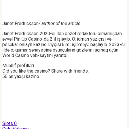
Janet Fredrickson
/ author of the article
Janet Fredrickson 2020-ci ildə qəzet redaktoru olmamışdan
əvvəl Pin Up Casino-da 2 il işləyib. O, idman yazıçısı və
peşəkar onlayn kazino rəyçisi kimi işləməyə başlayıb. 2023-ci
ildə o, qumar sənayesinə oyunçuların gözlərini açmaq üçün
World Casino veb-saytını yaratdı.
Müəllif profilləri
Did you like the casino? Share with friends:
50 ən yaxşı kazino
Slots
0
Gold Volcano