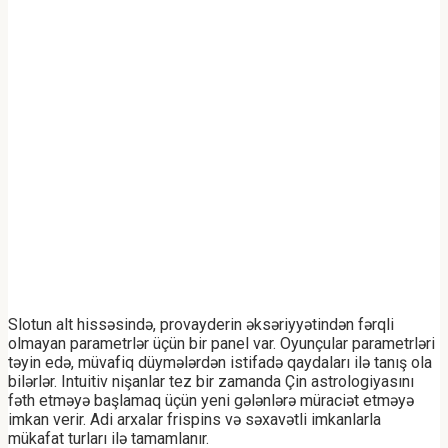
Slotun alt hissəsində, provayderin əksəriyyətindən fərqli
olmayan parametrlər üçün bir panel var. Oyunçular parametrləri
təyin edə, müvafiq düymələrdən istifadə qaydaları ilə tanış ola
bilərlər. Intuitiv nişanlar tez bir zamanda Çin astrologiyasını
fəth etməyə başlamaq üçün yeni gələnlərə müraciət etməyə
imkan verir. Adi arxalar frispins və səxavətli imkanlarla
mükafat turları ilə tamamlanır.