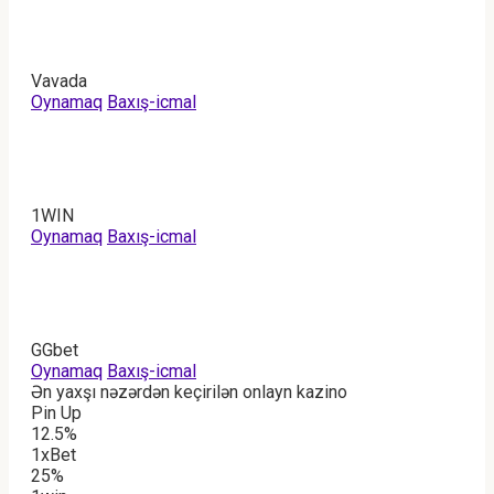
Vavada
Oynamaq
Baxış-icmal
1WIN
Oynamaq
Baxış-icmal
GGbet
Oynamaq
Baxış-icmal
Ən yaxşı nəzərdən keçirilən onlayn kazino
Pin Up
12.5%
1xBet
25%