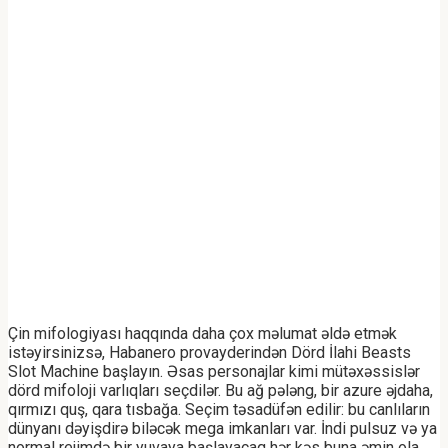
Çin mifologiyası haqqında daha çox məlumat əldə etmək
istəyirsinizsə, Habanero provayderindən Dörd İlahi Beasts
Slot Machine başlayın. Əsas personajlar kimi mütəxəssislər
dörd mifoloji varlıqları seçdilər. Bu ağ pələng, bir azure əjdaha,
qırmızı quş, qara tısbağa. Seçim təsadüfən edilir: bu canlıların
dünyanı dəyişdirə biləcək mega imkanları var. İndi pulsuz və ya
normal rejimdə bir yuvaya başlayacaq hər kəs buna əmin ola