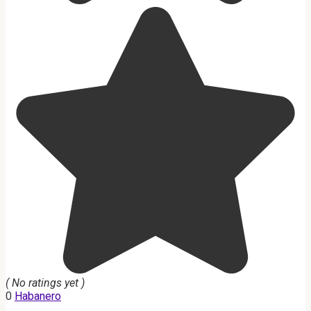
( No ratings yet )
0
Habanero