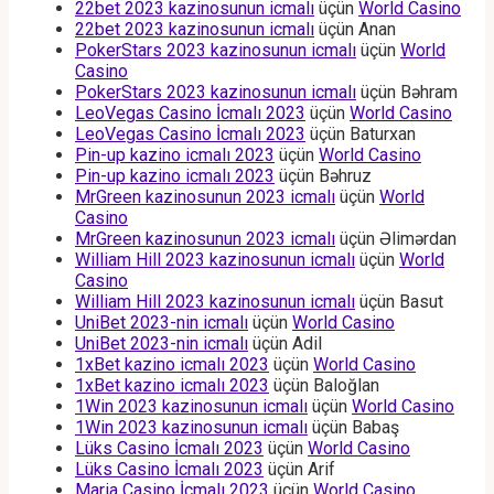
22bet 2023 kazinosunun icmalı
üçün
World Casino
22bet 2023 kazinosunun icmalı
üçün
Anan
PokerStars 2023 kazinosunun icmalı
üçün
World
Casino
PokerStars 2023 kazinosunun icmalı
üçün
Bəhram
LeoVegas Casino İcmalı 2023
üçün
World Casino
LeoVegas Casino İcmalı 2023
üçün
Baturxan
Pin-up kazino icmalı 2023
üçün
World Casino
Pin-up kazino icmalı 2023
üçün
Bəhruz
MrGreen kazinosunun 2023 icmalı
üçün
World
Casino
MrGreen kazinosunun 2023 icmalı
üçün
Əlimərdan
William Hill 2023 kazinosunun icmalı
üçün
World
Casino
William Hill 2023 kazinosunun icmalı
üçün
Basut
UniBet 2023-nin icmalı
üçün
World Casino
UniBet 2023-nin icmalı
üçün
Adil
1xBet kazino icmalı 2023
üçün
World Casino
1xBet kazino icmalı 2023
üçün
Baloğlan
1Win 2023 kazinosunun icmalı
üçün
World Casino
1Win 2023 kazinosunun icmalı
üçün
Babaş
Lüks Casino İcmalı 2023
üçün
World Casino
Lüks Casino İcmalı 2023
üçün
Arif
Maria Casino İcmalı 2023
üçün
World Casino