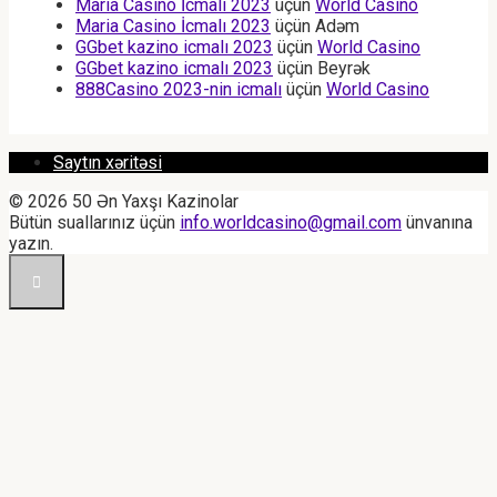
Maria Casino İcmalı 2023
üçün
World Casino
Maria Casino İcmalı 2023
üçün
Adəm
GGbet kazino icmalı 2023
üçün
World Casino
GGbet kazino icmalı 2023
üçün
Beyrək
888Casino 2023-nin icmalı
üçün
World Casino
Saytın xəritəsi
© 2026 50 Ən Yaxşı Kazinolar
Bütün suallarınız üçün
info.worldcasino@gmail.com
ünvanına
yazın.