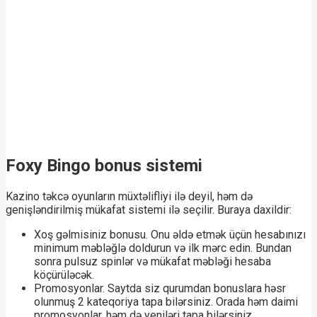
Foxy Bingo bonus sistemi
Kazino təkcə oyunların müxtəlifliyi ilə deyil, həm də
genişləndirilmiş mükafat sistemi ilə seçilir. Buraya daxildir:
Xoş gəlmisiniz bonusu. Onu əldə etmək üçün hesabınızı
minimum məbləğlə doldurun və ilk mərc edin. Bundan
sonra pulsuz spinlər və mükafat məbləği hesaba
köçürüləcək.
Promosyonlar. Saytda siz qurumdan bonuslara həsr
olunmuş 2 kateqoriya tapa bilərsiniz. Orada həm daimi
promosyonlar, həm də yeniləri tapa bilərsiniz.