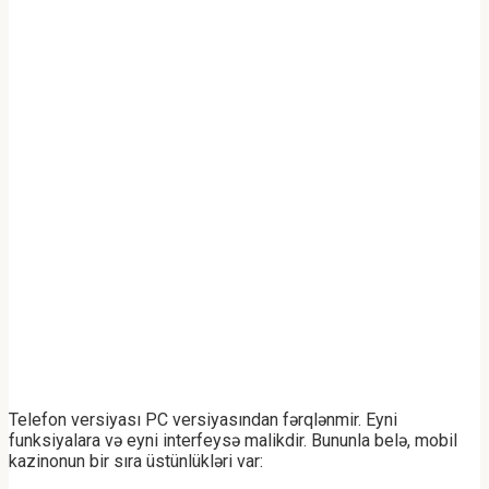
Telefon versiyası PC versiyasından fərqlənmir. Eyni
funksiyalara və eyni interfeysə malikdir. Bununla belə, mobil
kazinonun bir sıra üstünlükləri var: