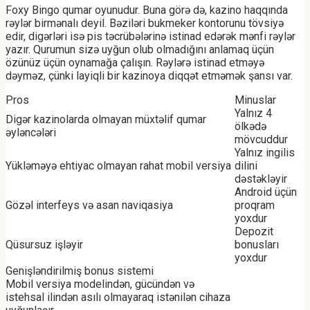
Foxy Bingo qumar oyunudur. Buna görə də, kazino haqqında
rəylər birmənalı deyil. Bəziləri bukmeker kontorunu tövsiyə
edir, digərləri isə pis təcrübələrinə istinad edərək mənfi rəylər
yazır. Qurumun sizə uyğun olub olmadığını anlamaq üçün
özünüz üçün oynamağa çalışın. Rəylərə istinad etməyə
dəyməz, çünki layiqli bir kazinoya diqqət etməmək şansı var.
Pros
Minuslar
Yalnız 4
Digər kazinolarda olmayan müxtəlif qumar
ölkədə
əyləncələri
mövcuddur
Yalnız ingilis
Yükləməyə ehtiyac olmayan rahat mobil versiya
dilini
dəstəkləyir
Android üçün
Gözəl interfeys və asan naviqasiya
proqram
yoxdur
Depozit
Qüsursuz işləyir
bonusları
yoxdur
Genişləndirilmiş bonus sistemi
Mobil versiya modelindən, gücündən və
istehsal ilindən asılı olmayaraq istənilən cihaza