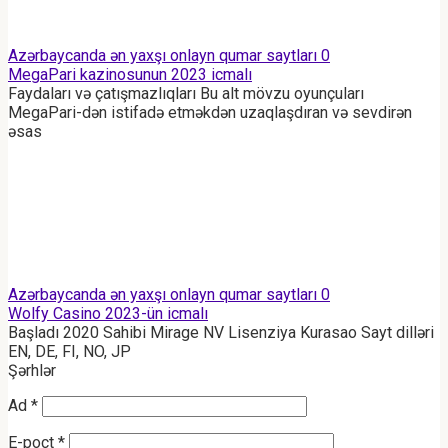
Azərbaycanda ən yaxşı onlayn qumar saytları
0
MegaPari kazinosunun 2023 icmalı
Faydaları və çatışmazlıqları Bu alt mövzu oyunçuları
MegaPari-dən istifadə etməkdən uzaqlaşdıran və sevdirən
əsas
Azərbaycanda ən yaxşı onlayn qumar saytları
0
Wolfy Casino 2023-ün icmalı
Başladı 2020 Sahibi Mirage NV Lisenziya Kurasao Sayt dilləri
EN, DE, FI, NO, JP
Şərhlər
Ad
*
E-poçt
*