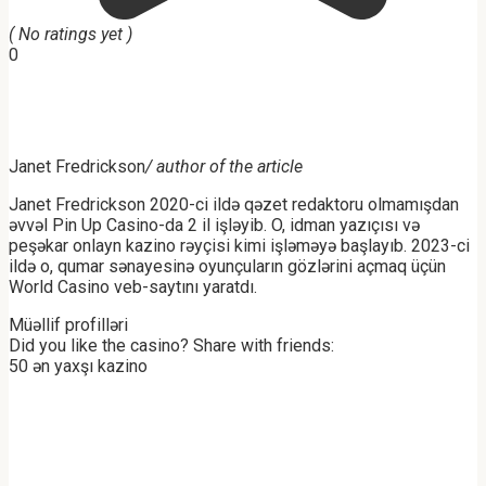
( No ratings yet )
0
Janet Fredrickson
/ author of the article
Janet Fredrickson 2020-ci ildə qəzet redaktoru olmamışdan
əvvəl Pin Up Casino-da 2 il işləyib. O, idman yazıçısı və
peşəkar onlayn kazino rəyçisi kimi işləməyə başlayıb. 2023-ci
ildə o, qumar sənayesinə oyunçuların gözlərini açmaq üçün
World Casino veb-saytını yaratdı.
Müəllif profilləri
Did you like the casino? Share with friends:
50 ən yaxşı kazino