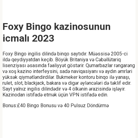
Foxy Bingo kazinosunun
icmalı 2023
Foxy Bingo ingilis dilində binqo saytıdır. Müəssisə 2005-ci
ildə qeydiyyatdan keçib. Böyük Britaniya və Cəbəllütariq
lisenziyası əsasında fəaliyyət göstərir. Qumarbazlar rəngarəng
və xoş kazino interfeysini, sadə naviqasiyanı və aydın əmrləri
yüksək qiymətləndirdilər. Bukmeker kontoru binqo ilə yanaşı,
rulet, slot, blackjack, bakara və digər əyləncələri də təklif edir.
Sayt yalnız ingilis dilindədir və 4 ölkənin ərazisində işləyir.
Kazinodan istifadə etmək üçün VPN istifadə edin.
Bonus:£40 Bingo Bonusu və 40 Pulsuz Döndürmə