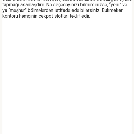
tapmağı asanlaşdırır. Nə seçəcəyinizi bilmirsinizsə, “yeni” və
ya “məşhur” bölmələrdən istifadə edə bilərsiniz. Bukmeker
kontoru həmçinin cekpot slotları təklif edir.