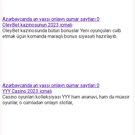
Azərbaycanda ən yaxşı onlayn qumar saytları
0
OleyBet kazinosunun 2023 icmalı
OleyBet kazinosunda bütün bonuslar Yeni oyunçuları cəlb
etmək üçün komanda maraqlı bonus siyasəti hazırlayıb.
Azərbaycanda ən yaxşı onlayn qumar saytları
0
YYY Casino 2023 icmalı
Casino oyunları kolleksiyası YYY həm ənənəvi, həm də müasir
oyunlar, o cümlədən onlayn slotlar,