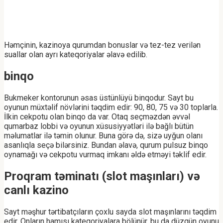
Həmçinin, kazinoya qurumdan bonuslar və tez-tez verilən
suallar olan ayrı kateqoriyalar əlavə edilib.
binqo
Bukmeker kontorunun əsas üstünlüyü binqodur. Sayt bu
oyunun müxtəlif növlərini təqdim edir: 90, 80, 75 və 30 toplarla.
İlkin cekpotu olan binqo da var. Otaq seçməzdən əvvəl
qumarbaz lobbi və oyunun xüsusiyyətləri ilə bağlı bütün
məlumatlar ilə təmin olunur. Buna görə də, sizə uyğun olanı
asanlıqla seçə bilərsiniz. Bundan əlavə, qurum pulsuz binqo
oynamağı və cekpotu vurmaq imkanı əldə etməyi təklif edir.
Proqram təminatı (slot maşınları) və
canlı kazino
Sayt məşhur tərtibatçıların çoxlu sayda slot maşınlarını təqdim
edir. Onların hamısı kateqoriyalara bölünür, bu da düzgün oyunu