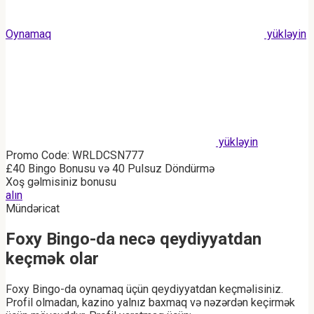
Oynamaq
yükləyin
yükləyin
Promo Code: WRLDCSN777
£40 Bingo Bonusu və 40 Pulsuz Döndürmə
Xoş gəlmisiniz bonusu
alın
Mündəricat
Foxy Bingo-da necə qeydiyyatdan
keçmək olar
Foxy Bingo-da oynamaq üçün qeydiyyatdan keçməlisiniz.
Profil olmadan, kazino yalnız baxmaq və nəzərdən keçirmək