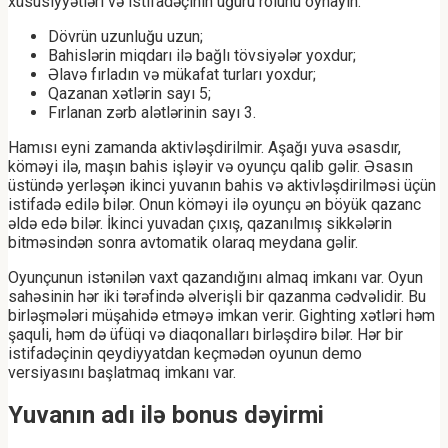
xüsusiyyətləri və istifadəçinin uğuru rolunu oynayın:
Dövrün uzunluğu uzun;
Bahislərin miqdarı ilə bağlı tövsiyələr yoxdur;
Əlavə fırladın və mükafat turları yoxdur;
Qazanan xətlərin sayı 5;
Fırlanan zərb alətlərinin sayı 3.
Hamısı eyni zamanda aktivləşdirilmir. Aşağı yuva əsasdır,
köməyi ilə, maşın bahis işləyir və oyunçu qalib gəlir. Əsasın
üstündə yerləşən ikinci yuvanın bahis və aktivləşdirilməsi üçün
istifadə edilə bilər. Onun köməyi ilə oyunçu ən böyük qazanc
əldə edə bilər. İkinci yuvadan çıxış, qazanılmış sikkələrin
bitməsindən sonra avtomatik olaraq meydana gəlir.
Oyunçunun istənilən vaxt qazandığını almaq imkanı var. Oyun
sahəsinin hər iki tərəfində əlverişli bir qazanma cədvəlidir. Bu
birləşmələri müşahidə etməyə imkan verir. Gighting xətləri həm
şaquli, həm də üfüqi və diaqonalları birləşdirə bilər. Hər bir
istifadəçinin qeydiyyatdan keçmədən oyunun demo
versiyasını başlatmaq imkanı var.
Yuvanın adı ilə bonus dəyirmi