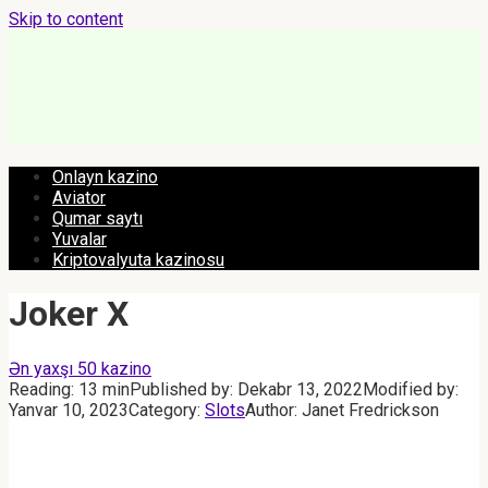
Skip to content
Onlayn kazino
Aviator
Qumar saytı
Yuvalar
Kriptovalyuta kazinosu
Joker X
Ən yaxşı 50 kazino
Reading:
13 min
Published by:
Dekabr 13, 2022
Modified by:
Yanvar 10, 2023
Category:
Slots
Author:
Janet Fredrickson