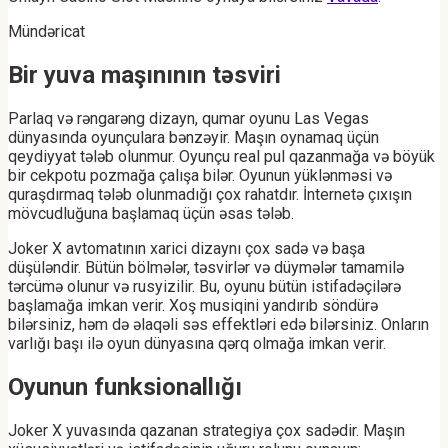
Mündəricat
Bir yuva maşınının təsviri
Parlaq və rəngarəng dizayn, qumar oyunu Las Vegas
dünyasında oyunçulara bənzəyir. Maşın oynamaq üçün
qeydiyyat tələb olunmur. Oyunçu real pul qazanmağa və böyük
bir cekpotu pozmağa çalışa bilər. Oyunun yüklənməsi və
quraşdırmaq tələb olunmadığı çox rahatdır. İnternetə çıxışın
mövcudluğuna başlamaq üçün əsas tələb.
Joker X avtomatının xarici dizaynı çox sadə və başa
düşüləndir. Bütün bölmələr, təsvirlər və düymələr tamamilə
tərcümə olunur və rusyizilir. Bu, oyunu bütün istifadəçilərə
başlamağa imkan verir. Xoş musiqini yandırıb söndürə
bilərsiniz, həm də əlaqəli səs effektləri edə bilərsiniz. Onların
varlığı başı ilə oyun dünyasına qərq olmağa imkan verir.
Oyunun funksionallığı
Joker X yuvasında qazanan strategiya çox sadədir. Maşın