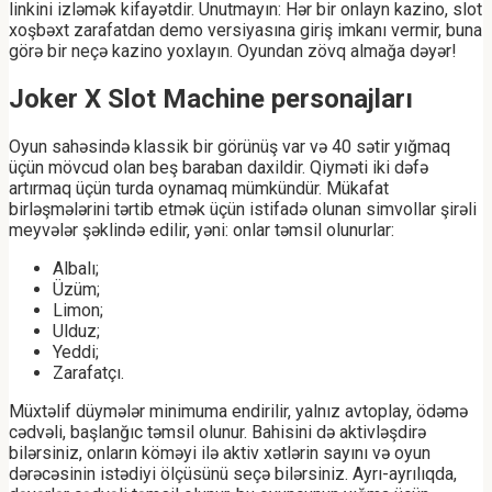
linkini izləmək kifayətdir. Unutmayın: Hər bir onlayn kazino, slot
xoşbəxt zarafatdan demo versiyasına giriş imkanı vermir, buna
görə bir neçə kazino yoxlayın. Oyundan zövq almağa dəyər!
Joker X Slot Machine personajları
Oyun sahəsində klassik bir görünüş var və 40 sətir yığmaq
üçün mövcud olan beş baraban daxildir. Qiyməti iki dəfə
artırmaq üçün turda oynamaq mümkündür. Mükafat
birləşmələrini tərtib etmək üçün istifadə olunan simvollar şirəli
meyvələr şəklində edilir, yəni: onlar təmsil olunurlar:
Albalı;
Üzüm;
Limon;
Ulduz;
Yeddi;
Zarafatçı.
Müxtəlif düymələr minimuma endirilir, yalnız avtoplay, ödəmə
cədvəli, başlanğıc təmsil olunur. Bahisini də aktivləşdirə
bilərsiniz, onların köməyi ilə aktiv xətlərin sayını və oyun
dərəcəsinin istədiyi ölçüsünü seçə bilərsiniz. Ayrı-ayrılıqda,