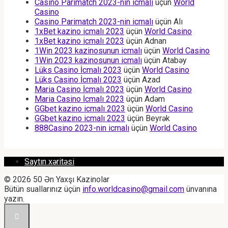
Casino Parimatch 2023-nin icmalı
üçün
World
Casino
Casino Parimatch 2023-nin icmalı
üçün
Alı
1xBet kazino icmalı 2023
üçün
World Casino
1xBet kazino icmalı 2023
üçün
Adnan
1Win 2023 kazinosunun icmalı
üçün
World Casino
1Win 2023 kazinosunun icmalı
üçün
Atabəy
Lüks Casino İcmalı 2023
üçün
World Casino
Lüks Casino İcmalı 2023
üçün
Azad
Maria Casino İcmalı 2023
üçün
World Casino
Maria Casino İcmalı 2023
üçün
Adəm
GGbet kazino icmalı 2023
üçün
World Casino
GGbet kazino icmalı 2023
üçün
Beyrək
888Casino 2023-nin icmalı
üçün
World Casino
Saytın xəritəsi
© 2026 50 Ən Yaxşı Kazinolar
Bütün suallarınız üçün
info.worldcasino@gmail.com
ünvanına
yazın.