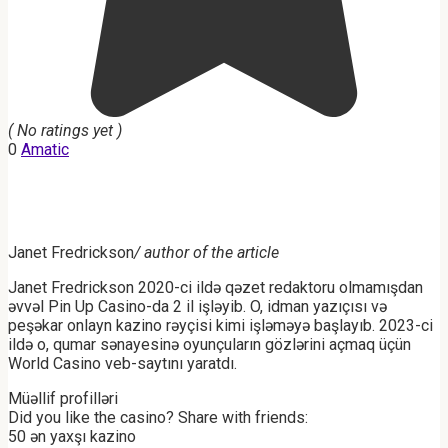
( No ratings yet )
0
Amatic
Janet Fredrickson
/ author of the article
Janet Fredrickson 2020-ci ildə qəzet redaktoru olmamışdan
əvvəl Pin Up Casino-da 2 il işləyib. O, idman yazıçısı və
peşəkar onlayn kazino rəyçisi kimi işləməyə başlayıb. 2023-ci
ildə o, qumar sənayesinə oyunçuların gözlərini açmaq üçün
World Casino veb-saytını yaratdı.
Müəllif profilləri
Did you like the casino? Share with friends:
50 ən yaxşı kazino