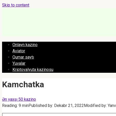
Skip to content
Onlayn kazino
Aviator
Qumar saytı
Yuvalar
Kriptovalyuta kazinosu
Kamchatka
Ən yaxşı 50 kazino
Reading:
9 min
Published by:
Dekabr 21, 2022
Modified by:
Yanv