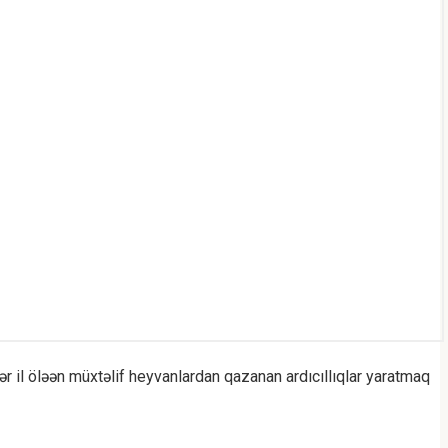
ər il öləən müxtəlif heyvanlardan qazanan ardıcıllıqlar yaratmaq