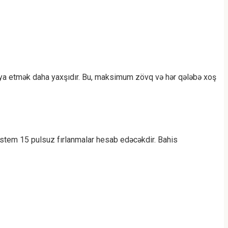
iya etmək daha yaxşıdır. Bu, maksimum zövq və hər qələbə xoş
sistem 15 pulsuz fırlanmalar hesab edəcəkdir. Bahis