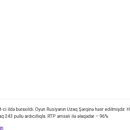
-ci ildə buraxıldı. Oyun Rusiyanın Uzaq Şərqinə həsr edilmişdir. H
caq 243 pullu ardıcıllıqla. RTP əmsalı ilə əlaqədar – 96%.
in
.