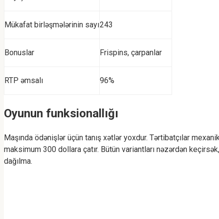
Mükafat birləşmələrinin sayı
243
Bonuslar
Frispins, çarpanlar
RTP əmsalı
96%
Oyunun funksionallığı
Maşında ödənişlər üçün tanış xətlər yoxdur. Tərtibatçılar mexani
maksimum 300 dollara çatır. Bütün variantları nəzərdən keçirsək,
dağılma.