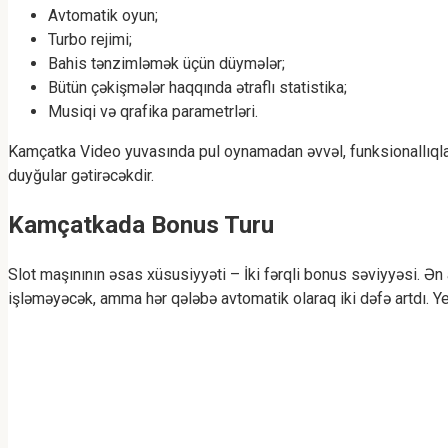
Avtomatik oyun;
Turbo rejimi;
Bahis tənzimləmək üçün düymələr;
Bütün çəkişmələr haqqında ətraflı statistika;
Musiqi və qrafika parametrləri.
Kamçatka Video yuvasında pul oynamadan əvvəl, funksionallıqla
duyğular gətirəcəkdir.
Kamçatkada Bonus Turu
Slot maşınının əsas xüsusiyyəti – İki fərqli bonus səviyyəsi. Ə
işləməyəcək, amma hər qələbə avtomatik olaraq iki dəfə artdı. Ye