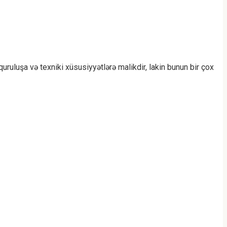
uruluşa və texniki xüsusiyyətlərə malikdir, lakin bunun bir çox