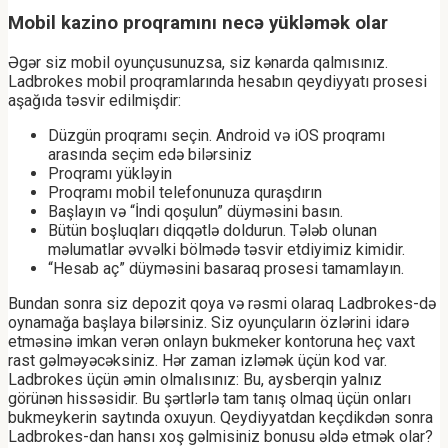
Mobil kazino proqramını necə yükləmək olar
Əgər siz mobil oyunçusunuzsa, siz kənarda qalmısınız.
Ladbrokes mobil proqramlarında hesabın qeydiyyatı prosesi
aşağıda təsvir edilmişdir:
Düzgün proqramı seçin. Android və iOS proqramı
arasında seçim edə bilərsiniz
Proqramı yükləyin
Proqramı mobil telefonunuza quraşdırın
Başlayın və “İndi qoşulun” düyməsini basın.
Bütün boşluqları diqqətlə doldurun. Tələb olunan
məlumatlar əvvəlki bölmədə təsvir etdiyimiz kimidir.
“Hesab aç” düyməsini basaraq prosesi tamamlayın.
Bundan sonra siz depozit qoya və rəsmi olaraq Ladbrokes-də
oynamağa başlaya bilərsiniz. Siz oyunçuların özlərini idarə
etməsinə imkan verən onlayn bukmeker kontoruna heç vaxt
rast gəlməyəcəksiniz. Hər zaman izləmək üçün kod var.
Ladbrokes üçün əmin olmalısınız: Bu, aysberqin yalnız
görünən hissəsidir. Bu şərtlərlə tam tanış olmaq üçün onları
bukmeykerin saytında oxuyun. Qeydiyyatdan keçdikdən sonra
Ladbrokes-dan hansı xoş gəlmisiniz bonusu əldə etmək olar?