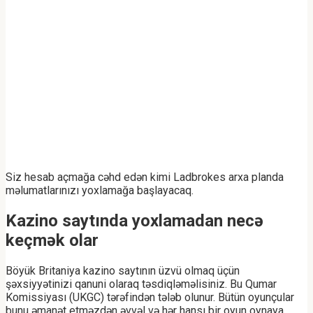
Siz hesab açmağa cəhd edən kimi Ladbrokes arxa planda
məlumatlarınızı yoxlamağa başlayacaq.
Kazino saytında yoxlamadan necə
keçmək olar
Böyük Britaniya kazino saytının üzvü olmaq üçün
şəxsiyyətinizi qanuni olaraq təsdiqləməlisiniz. Bu Qumar
Komissiyası (UKGC) tərəfindən tələb olunur. Bütün oyunçular
bunu əmanət etməzdən əvvəl və hər hansı bir oyun oynaya