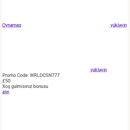
Oynamaq
yükləyin
yükləyin
Promo Code: WRLDCSN777
£50
Xoş gəlmisiniz bonusu
alın