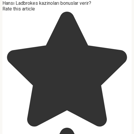
Hansı Ladbrokes kazinoları bonuslar verir?
Rate this article