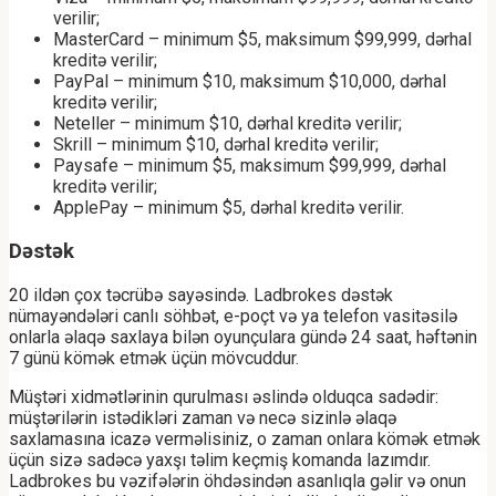
verilir;
MasterCard – minimum $5, maksimum $99,999, dərhal
kreditə verilir;
PayPal – minimum $10, maksimum $10,000, dərhal
kreditə verilir;
Neteller – minimum $10, dərhal kreditə verilir;
Skrill – minimum $10, dərhal kreditə verilir;
Paysafe – minimum $5, maksimum $99,999, dərhal
kreditə verilir;
ApplePay – minimum $5, dərhal kreditə verilir.
Dəstək
20 ildən çox təcrübə sayəsində. Ladbrokes dəstək
nümayəndələri canlı söhbət, e-poçt və ya telefon vasitəsilə
onlarla əlaqə saxlaya bilən oyunçulara gündə 24 saat, həftənin
7 günü kömək etmək üçün mövcuddur.
Müştəri xidmətlərinin qurulması əslində olduqca sadədir:
müştərilərin istədikləri zaman və necə sizinlə əlaqə
saxlamasına icazə verməlisiniz, o zaman onlara kömək etmək
üçün sizə sadəcə yaxşı təlim keçmiş komanda lazımdır.
Ladbrokes bu vəzifələrin öhdəsindən asanlıqla gəlir və onun