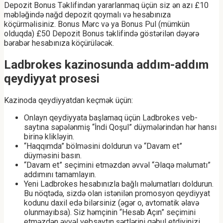
Depozit Bonus Təklifindən yararlanmaq üçün siz ən azı £10
məbləğində nağd depozit qoymalı və hesabınıza
köçürməlisiniz. Bonus Mərc və ya Bonus Pul (mümkün
olduqda) £50 Depozit Bonus təklifində göstərilən dəyərə
bərabər hesabınıza köçürüləcək.
Ladbrokes kazinosunda addım-addım
qeydiyyat prosesi
Kazinoda qeydiyyatdan keçmək üçün:
Onlayn qeydiyyata başlamaq üçün Ladbrokes veb-
saytına səpələnmiş “İndi Qoşul” düymələrindən hər hansı
birinə klikləyin.
“Haqqımda” bölməsini doldurun və “Davam et”
düyməsini basın.
“Davam et” seçimini etməzdən əvvəl “Əlaqə məlumatı”
addımını tamamlayın.
Yeni Ladbrokes hesabınızla bağlı məlumatları doldurun.
Bu nöqtədə, sizdə olan istənilən promosyon qeydiyyat
kodunu daxil edə bilərsiniz (əgər o, avtomatik əlavə
olunmayıbsa). Siz həmçinin “Hesab Açın” seçimini
etməzdən əvvəl vebsaytın şərtlərini qəbul etdiyinizi