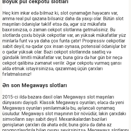
Böyük pul cekpotu slotları
Heç kim inkar edə bilməz ki, slot oynamağın həyəcanı var,
amma real pul qazana bilsəniz daha da yaxşı olar. Bütün slot
maşınları ödənişlər təklif etsə də, əgər siz mükafata
baxırsınızsa, o zaman cekpot slotlarına getməlisiniz. Bu
slotlarda çoxlu böyük cekpotlar var, ən yüksək mükafatlar yüz
minlərlə funt və ya daha çox funta çatır! Proqressiv cekpotlar
sabit deyil; nə qədər çox insan oynasa, potensial ödənişlər bir
o qədər yüksək olar. Bəzi cekpot slotlarında saatlıq və
gündəlik limitli mükafatlar var, buna görə də hər gün bir neçə
cekpot qalibinə zəmanət verilir. Əgər cekpotu vurmaq şansı
əldə etmək istəyirsinizsə, qazanmaq üçün çarxları
fırlatmalısınız!
Ən son Megaways slotları
2015-ci ildə bazara daxil olan Megaways slot maşınları
dünyasını dəyişdi. Klassik Megaways oyunları, eləcə də yeni
Megaways oyunları yenilənməklə bu, əyləncəli oynamaq
üsuludur. Megaways slot maşınının bir növüdür, lakin çarxdakı
simvolların sayı sabit deyil. Mexanikalardan bəziləri
genişlənən çarxları da əhatə edir, buna görə də daha az
proqnozlaşdırıla bilən oyunu sevirsinizsə, Megaways slotlarını