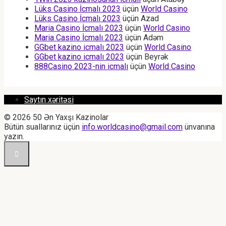
Lüks Casino İcmalı 2023
üçün
World Casino
Lüks Casino İcmalı 2023
üçün
Azad
Maria Casino İcmalı 2023
üçün
World Casino
Maria Casino İcmalı 2023
üçün
Adəm
GGbet kazino icmalı 2023
üçün
World Casino
GGbet kazino icmalı 2023
üçün
Beyrək
888Casino 2023-nin icmalı
üçün
World Casino
Saytın xəritəsi
© 2026 50 Ən Yaxşı Kazinolar
Bütün suallarınız üçün
info.worldcasino@gmail.com
ünvanına
yazın.