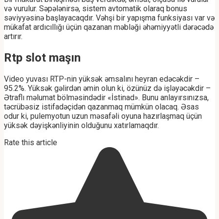
və vurulur. Səpələnirsə, sistem avtomatik olaraq bonus
səviyyəsinə başlayacaqdır. Vəhşi bir yapışma funksiyası var və
mükafat ardıcıllığı üçün qazanan məbləği əhəmiyyətli dərəcədə
artırır.
Rtp slot maşın
Video yuvası RTP-nin yüksək əmsalını heyran edəcəkdir –
95.2%. Yüksək gəlirdən əmin olun ki, özünüz də işləyəcəkdir –
Ətraflı məlumat bölməsindədir «İstinad». Bunu anlayırsınızsa,
təcrübəsiz istifadəçidən qazanmaq mümkün olacaq. Əsas
odur ki, pulemyotun uzun məsafəli oyuna hazırlaşmaq üçün
yüksək dəyişkənliyinin olduğunu xatırlamaqdır.
Rate this article