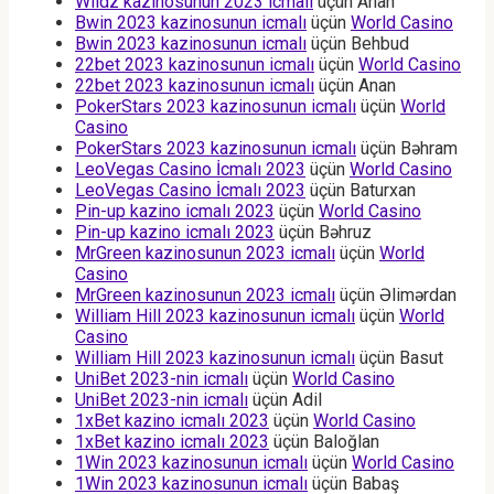
Wildz kazinosunun 2023 icmalı
üçün
Anan
Bwin 2023 kazinosunun icmalı
üçün
World Casino
Bwin 2023 kazinosunun icmalı
üçün
Behbud
22bet 2023 kazinosunun icmalı
üçün
World Casino
22bet 2023 kazinosunun icmalı
üçün
Anan
PokerStars 2023 kazinosunun icmalı
üçün
World
Casino
PokerStars 2023 kazinosunun icmalı
üçün
Bəhram
LeoVegas Casino İcmalı 2023
üçün
World Casino
LeoVegas Casino İcmalı 2023
üçün
Baturxan
Pin-up kazino icmalı 2023
üçün
World Casino
Pin-up kazino icmalı 2023
üçün
Bəhruz
MrGreen kazinosunun 2023 icmalı
üçün
World
Casino
MrGreen kazinosunun 2023 icmalı
üçün
Əlimərdan
William Hill 2023 kazinosunun icmalı
üçün
World
Casino
William Hill 2023 kazinosunun icmalı
üçün
Basut
UniBet 2023-nin icmalı
üçün
World Casino
UniBet 2023-nin icmalı
üçün
Adil
1xBet kazino icmalı 2023
üçün
World Casino
1xBet kazino icmalı 2023
üçün
Baloğlan
1Win 2023 kazinosunun icmalı
üçün
World Casino
1Win 2023 kazinosunun icmalı
üçün
Babaş