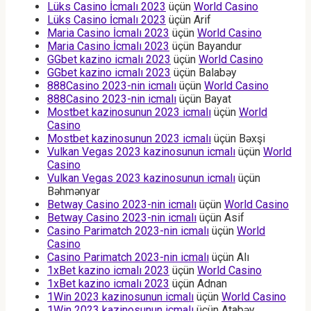
Lüks Casino İcmalı 2023
üçün
World Casino
Lüks Casino İcmalı 2023
üçün
Arif
Maria Casino İcmalı 2023
üçün
World Casino
Maria Casino İcmalı 2023
üçün
Bayandur
GGbet kazino icmalı 2023
üçün
World Casino
GGbet kazino icmalı 2023
üçün
Balabəy
888Casino 2023-nin icmalı
üçün
World Casino
888Casino 2023-nin icmalı
üçün
Bayat
Mostbet kazinosunun 2023 icmalı
üçün
World
Casino
Mostbet kazinosunun 2023 icmalı
üçün
Bəxşi
Vulkan Vegas 2023 kazinosunun icmalı
üçün
World
Casino
Vulkan Vegas 2023 kazinosunun icmalı
üçün
Bəhmənyar
Betway Casino 2023-nin icmalı
üçün
World Casino
Betway Casino 2023-nin icmalı
üçün
Asif
Casino Parimatch 2023-nin icmalı
üçün
World
Casino
Casino Parimatch 2023-nin icmalı
üçün
Alı
1xBet kazino icmalı 2023
üçün
World Casino
1xBet kazino icmalı 2023
üçün
Adnan
1Win 2023 kazinosunun icmalı
üçün
World Casino
1Win 2023 kazinosunun icmalı
üçün
Atabəy