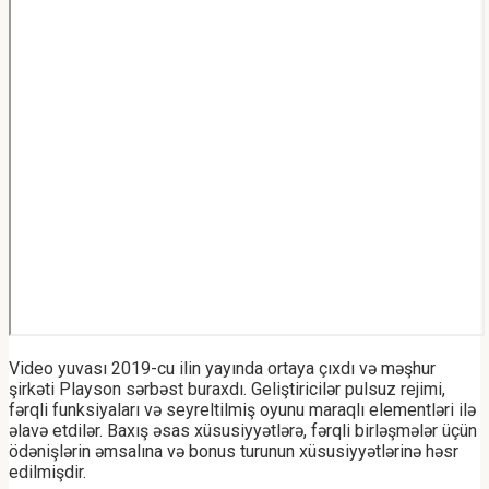
Video yuvası 2019-cu ilin yayında ortaya çıxdı və məşhur
şirkəti Playson sərbəst buraxdı. Geliştiricilər pulsuz rejimi,
fərqli funksiyaları və seyreltilmiş oyunu maraqlı elementləri ilə
əlavə etdilər. Baxış əsas xüsusiyyətlərə, fərqli birləşmələr üçün
ödənişlərin əmsalına və bonus turunun xüsusiyyətlərinə həsr
edilmişdir.