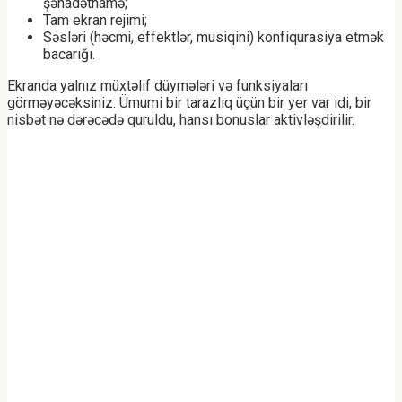
şəhadətnamə;
Tam ekran rejimi;
Səsləri (həcmi, effektlər, musiqini) konfiqurasiya etmək
bacarığı.
Ekranda yalnız müxtəlif düymələri və funksiyaları
görməyəcəksiniz. Ümumi bir tarazlıq üçün bir yer var idi, bir
nisbət nə dərəcədə quruldu, hansı bonuslar aktivləşdirilir.